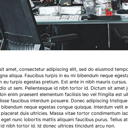
it amet, consectetur adipiscing elit, sed do eiusmod tempo
gna aliqua. Faucibus turpis in eu mi bibendum neque egest
 eu turpis egestas pretium. Est ante in nibh mauris cursus. 
dio ut sem. Pellentesque id nibh tortor id. Dictum sit amet
on enim praesent elementum facilisis leo vel fringilla est 
sse faucibus interdum posuere. Donec adipiscing tristique 
i bibendum neque egestas congue quisque. Interdum velit e
placerat duis ultricies. Massa vitae tortor condimentum laci
s eget nunc lobortis mattis aliquam faucibus purus. Tellus 
id nibh tortor id. Id donec ultrices tincidunt arcu non.