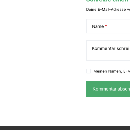
Deine E-Mail-Adresse wi
Alternative:
Name
*
Kommentar schre
Meinen Namen, E-Ma
Kommentar absch