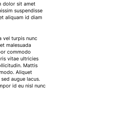
 dolor sit amet
gnissim suspendisse
met aliquam id diam
 vel turpis nunc
s et malesuada
empor commodo
is vitae ultricies
licitudin. Mattis
mmodo. Aliquet
c sed augue lacus.
mpor id eu nisl nunc