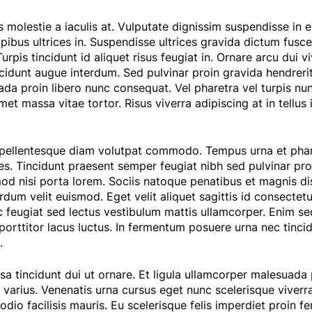
 molestie a iaculis at. Vulputate dignissim suspendisse in 
ibus ultrices in. Suspendisse ultrices gravida dictum fusce
Turpis tincidunt id aliquet risus feugiat in. Ornare arcu dui
incidunt augue interdum. Sed pulvinar proin gravida hendrerit
da proin libero nunc consequat. Vel pharetra vel turpis nu
amet massa vitae tortor. Risus viverra adipiscing at in tellus
o pellentesque diam volutpat commodo. Tempus urna et phar
es. Tincidunt praesent semper feugiat nibh sed pulvinar pro
od nisi porta lorem. Sociis natoque penatibus et magnis dis.
rdum velit euismod. Eget velit aliquet sagittis id consectet
c feugiat sed lectus vestibulum mattis ullamcorper. Enim sed
 porttitor lacus luctus. In fermentum posuere urna nec tinci
.
sa tincidunt dui ut ornare. Et ligula ullamcorper malesuada 
varius. Venenatis urna cursus eget nunc scelerisque viverra
 odio facilisis mauris. Eu scelerisque felis imperdiet proin 