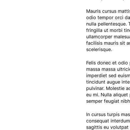
Mauris cursus mattis
odio tempor orci dap
nulla pellentesque. 
fringilla ut morbi t
ullamcorper malesua
facilisis mauris sit 
scelerisque.
Felis donec et odi
massa massa ultrici
imperdiet sed euism
tincidunt augue inte
pulvinar. Molestie a
eu mi. Nulla aliquet
semper feugiat nibh
In cursus turpis mas
consequat interdum 
sagittis eu volutpat