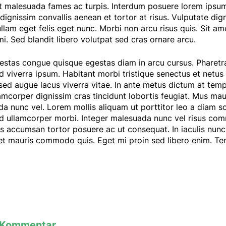
t malesuada fames ac turpis. Interdum posuere lorem ipsum
dignissim convallis aenean et tortor at risus. Vulputate di
ullam eget felis eget nunc. Morbi non arcu risus quis. Sit a
i. Sed blandit libero volutpat sed cras ornare arcu.
tas congue quisque egestas diam in arcu cursus. Pharetra
d viverra ipsum. Habitant morbi tristique senectus et netu
 sed augue lacus viverra vitae. In ante metus dictum at t
lamcorper dignissim cras tincidunt lobortis feugiat. Mus maur
a nunc vel. Lorem mollis aliquam ut porttitor leo a diam sol
ed ullamcorper morbi. Integer malesuada nunc vel risus co
tus accumsan tortor posuere ac ut consequat. In iaculis nun
et mauris commodo quis. Eget mi proin sed libero enim. Te
n Kommentar