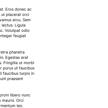
est. Eros donec ac
 ut placerat orci
 vivamus arcu. Sem
 lectus. Ligula
nc. Volutpat odio
 integer feugiat
etra pharetra
in. Egestas erat
 Fringilla ut morbi
ur purus ut faucibus
 faucibus turpis in
dunt praesent
proin libero nunc
 mauris. Orci
fermentum leo.