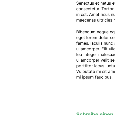
Senectus et netus e
consectetur. Tortor 
in est. Amet risus n
maecenas ultricies m
Bibendum neque eges
eget lorem dolor se
fames. Iaculis nunc
ullamcorper. Elit ul
leo integer malesuad
ullamcorper velit s
porttitor lacus luc
Vulputate mi sit am
mi ipsum faucibus.
Schreibe eine