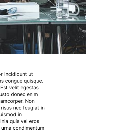
r incididunt ut
as congue quisque.
Est velit egestas
 justo donec enim
ullamcorper. Non
risus nec feugiat in
uismod in
nia quis vel eros
at urna condimentum